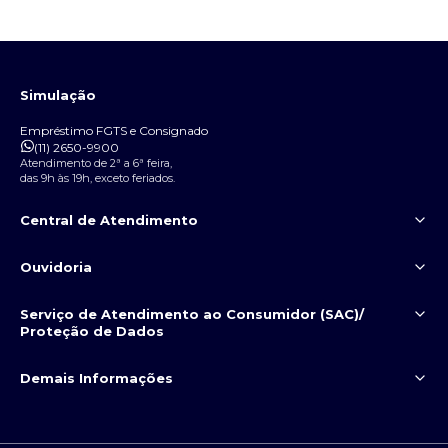
Simulação
Empréstimo FGTS e Consignado
(11) 2650-9900
Atendimento de 2ª a 6ª feira,
das 9h às 19h, exceto feriados.
Central de Atendimento
(11) 2650-9999
Ouvidoria
Serviço de Atendimento
ao Consumidor (SAC)/
3003
0800 722
Proteção de Dados
9039
9039
Demais Informações
(11) 2650-9909
Política de Privacidade
Portal da Privacidade
Segurança contra fraude