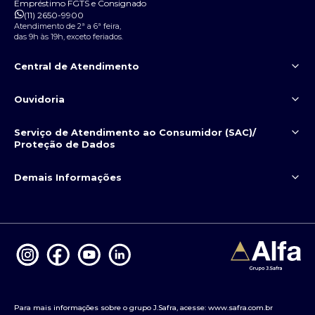
Empréstimo FGTS e Consignado
(11) 2650-9900
Atendimento de 2ª a 6ª feira,
das 9h às 19h, exceto feriados.
Central de Atendimento
(11) 2650-9999
Ouvidoria
Serviço de Atendimento
ao Consumidor (SAC)/
3003
0800 722
Proteção de Dados
9039
9039
Demais Informações
(11) 2650-9909
Política de Privacidade
Portal da Privacidade
Segurança contra fraude
Sistema de Informações de Crédito
Chat
Formulário Ouvidoria
do Banco Central (SCR)
Canal de Denúncias
Sistema de Valores a Receber do
Banco Central (SVR)
ESG
Para mais informações sobre o grupo J.Safra, acesse:
www.safra.com.br