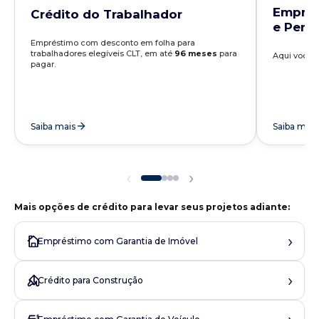
Emprés
Crédito do Trabalhador
e Pens
Empréstimo com desconto em folha para
trabalhadores elegíveis CLT, em até
96 meses
para
Aqui você t
pagar.
Saiba mais
Saiba mais
‹
›
Mais opções de crédito para levar seus projetos adiante:
›
Empréstimo com Garantia de Imóvel
›
Crédito para Construção