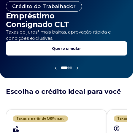
Consignado INSS
Desbloqueie seu benefício
do INSS agora mesmo!
Quer voltar a contratar empréstimo consignado?
Faça o desbloqueio de forma simples e prática!
Saiba Mais
‹
›
Escolha o crédito ideal para você
Taxas a partir de 1,85% a.m.
Taxas a p