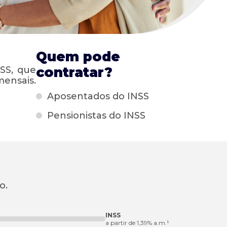
Quem pode
SS, que
contratar?
mensais.
Aposentados do INSS
Pensionistas do INSS
o.
INSS
a partir de 1,39% a.m.¹