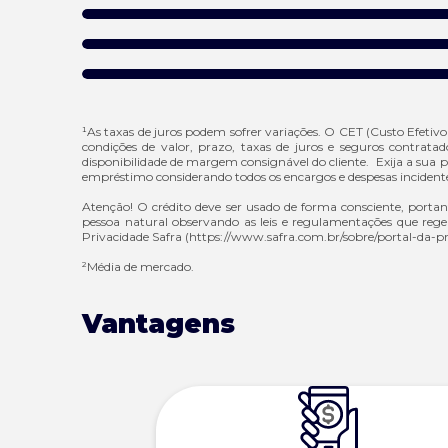
¹As taxas de juros podem sofrer variações. O CET (Custo Efeti
condições de valor, prazo, taxas de juros e seguros contrata
disponibilidade de margem consignável do cliente. Exija a sua p
empréstimo considerando todos os encargos e despesas incidentes 
Atenção! O crédito deve ser usado de forma consciente, portan
pessoa natural observando as leis e regulamentações que regem
Privacidade Safra (
https://www.safra.com.br/sobre/portal-da-pr
²Média de mercado.
Vantagens