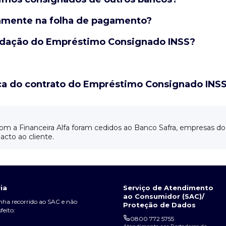
tamente na folha de pagamento?
quidação do Empréstimo Consignado INSS?
ica do contrato do Empréstimo Consignado INS
m a Financeira Alfa foram cedidos ao Banco Safra, empresas 
acto ao cliente.
ia
Serviço de Atendimento
ao Consumidor (SAC)/
enha recorrido ao SAC e não
Proteção de Dados
sfeito:
0800 772 5755