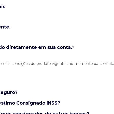
is
ente.
do diretamente em sua conta.⁴
 e demais condições do produto vigentes no momento da contrata
seguro?
éstimo Consignado INSS?
timos consignados de outros bancos?