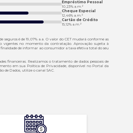
Empréstimo Pessoal
10,23% a.m.²
Cheque Especial
12,46% a.m.²
Cartão de Crédito
15,12% a.m.²
 de seguros é de 19,07% a.a. O valor do CET mudará conforme as
oduto vigentes no momento da contratação. Aprovação sujeita à
finalidade de informar ao consumidor a taxa efetiva total do seu
ades financeiras. Realizamos o tratamento de dados pessoais de
amento em sua Política de Privacidade, disponível no Portal da
ção de Dados, utilize o canal SAC.