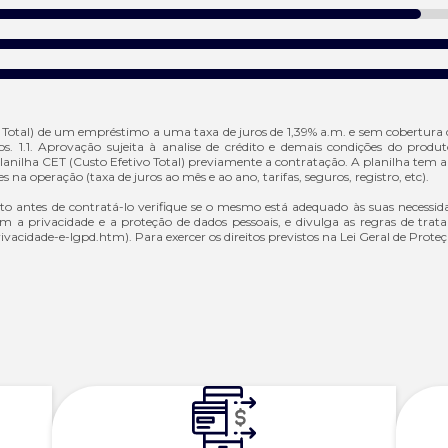
vo Total) de um empréstimo a uma taxa de juros de 1,39% a.m. e sem cobertura
dos. 1.1. Aprovação sujeita à analise de crédito e demais condições do pr
lanilha CET (Custo Efetivo Total) previamente a contratação. A planilha tem a 
na operação (taxa de juros ao mês e ao ano, tarifas, seguros, registro, etc).
to antes de contratá-lo verifique se o mesmo está adequado às suas necessid
 a privacidade e a proteção de dados pessoais, e divulga as regras de trat
ivacidade-e-lgpd.htm).
Para exercer os direitos previstos na Lei Geral de Prote