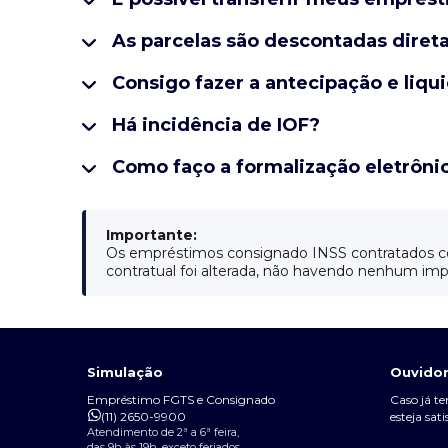
As parcelas são descontadas dire
Consigo fazer a antecipação e li
Há incidência de IOF?
Como faço a formalização eletrôn
Importante:
Os empréstimos consignado INSS contratados co
contratual foi alterada, não havendo nenhum imp
Simulação
Ouvidor
Empréstimo FGTS e Consignado
Caso já t
(11) 2650-9900
esteja sati
Atendimento de 2ª a 6ª feira,
das 9h às 19h, exceto feriados.