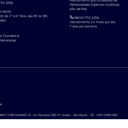
Atendimento aos Portadores de
70 1236
Necessidades Especiais Auditivas
e/ou de fala
50-9909
 de 2ª a 6ª feira, das 9h às 18h,
0800 772 4136
ados
Atendimento 24 horas por dia,
7 dias por semana.
o Ouvidoria
Denúncias
br
NPJ: 17.167.412/0001-13 · Av. Paulista 2150 17º Andar · São Paulo - SP · CEP: 01310-300
r · São Paulo - SP · CEP: 01310-300
 Paulo - SP · CEP: 01310-300