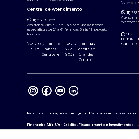
0800 7
Central de Atendimento
(11) 26
Atendimento
(11) 2650-9999
exceto feri
Assistente Virtual 24h. Fale com um de nossos
especialistas de 2ª a 6ª feira, das 8h às 19h, exceto
Chat
feriados.
Formulári
3003
(Capitais e
0800
(Fora das
Canal de 
9039
Grandes
722
capitais e
Centros) e
9039
Grandes
Centros)
Para mais informações sobre o grupo J.Safra, acesse:
www.safra.com.
Financeira Alfa S/A - Crédito, Financiamento e Investimentos
– C
Banco Alfa S.A.
– CNPJ: 03.323.840/0001-83 · Av. Paulista, 2.150 17º Anda
Banco J. Safra S.A.
– CNPJ: 03.017.677/0001-20 · Av. Paulista, 2150 · São