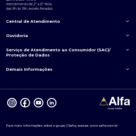
Atendimento de 2ª a 6ª feira,
das 9h às 19h, exceto feriados.
Central de Atendimento
(11) 2650-9999
Ouvidoria
Serviço de Atendimento
ao Consumidor (SAC)/
3003
0800 722
Proteção de Dados
9039
9039
Demais Informações
(11) 2650-9909
Política de Privacidade
Portal da Privacidade
Segurança contra fraude
Sistema de Informações de Crédito
Chat
Formulário Ouvidoria
do Banco Central (SCR)
Canal de Denúncias
Sistema de Valores a Receber do
Banco Central (SVR)
ESG
Para mais informações sobre o grupo J.Safra, acesse:
www.safra.com.br